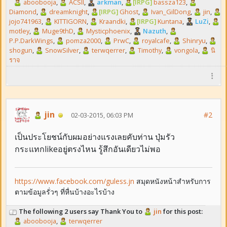
aboobooja
,
ACSII
,
arkman
,
[IRPG]
bassza123
,
Diamond
,
dreamknight
,
[IRPG]
Ghost
,
Ivan_GilDong
,
jin
,
jojo741963
,
KITTIGORN
,
Kraandki
,
[IRPG]
Kuntana
,
LuZi
,
motley
,
Muge9thD
,
Mysticphoenix
,
Nazuth
,
P.P.DarkWings
,
pomza2000
,
PrwC
,
royalcafe
,
Shinryu
,
shogun
,
SnowSilver
,
terwqerrer
,
Timothy
,
vongola
,
นิ
ราจ
jin
#2
02-03-2015, 06:03 PM
เป็นประโยชน์กับผมอย่างแรงเลยคับท่าน ปุ่มรัว
กระแทกlikeอยู่ตรงไหน รู้สึกอันเดียวไม่พอ
https://www.facebook.com/guless.jn
สมุดหนังหน้าสำหรับการ
ตามข้อมูลรั่วๆ ที่หื่นบ้างอะไรบ้าง
The following 2 users say Thank You to
jin
for this post:
aboobooja
,
terwqerrer