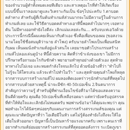
ของจำนวนผู้ทำทั้งหมดเลยทีเดียว และสาเหตุอะไรที่ทำให้เกิดเรื่อง
แบบนี้ขึ้นเราลองมาดูและวิเคราะกันเป็น ข้อๆไปน่ะครับ 1.ตาบอด
คลำทาง สำหรับผู้ที่เริ่มต้นทำเกมส์ส่วนมากจะไม่มีความรู้ในด้านการ
ทำเกมส์เลย และใช้วิธีตาบอดคลำทางเอาทีนี้พอคลำไปมากๆ เจอทาง
ตัน ไม่มีทางออกทำยังไงดีล่ะ เลิกแม่มเลยล่ะกัน..... ครับจบเห่เอวังด้วย
ประการนี้กรณีนี้ผมเคยเห็นมากับตัวเอง ซึ่งคือเพื่อนของผม (ขอสงวน
นามโดยใช้ชื่อสมมุติว่านาย ลำโพง) ครับนายลำโพงเป็นเพื่อนสนิท
กับผม เห็นผมนั่งทำเกมส์อยู่แล้วสนใจ เลยมาขอตัวโปรแกรมสร้าง
เกมส์ไปลองเล่นดูบ้าง ทีนี้ด้วยความ คิดที่ว่าข้าเจ๋งของเขา ไม่มีการ
ปรึกษาหรือถามอะไรกันซักคำ พยายามทำทุกอย่างด้วยตัวเอง สุดท้าย
หาทางไปไม่เจอ และหมดกำลังใจจนเลิกไป ด้วยข้ออ้างที่ว่า “ทำไปก็
ไม่รู้จะให้ใครเล่น แล้วจะทำไปทำไมว๊า ” และสุดท้ายคุณลำโพงก็หลุด
จากสารบบการสร้างเกมส์ไป ผมลองคิดเองคร่าวๆนักทำเกมส์ที่หลุดไป
จากสารบบด้วยสาเหตุนี้ น่าจะมีซัก 40-50เปอเซ็น 2.จินตนาการ
สำคัญกว่าความรู้ สำหรับผู้ที่พ่านเงื่อนไขข้อที่1มาได้ขอแสดงความ
ยินดีด้วยครับ คุณคือ 50เปอเซ็นที่เหลือรอดมา แต่ทว่ายังครับอุปสรรค
ที่ทำให้ท้อใจและเลิกยังไม่หมดครับ พอพ่านข้อ1มาได้คุณจะพบว่า คุณ
พอทำอะไรได้นิดๆหน่อยๆกับแผนงานการสร้างสรรเกมส์ของคุณ แต่
คุณจะมาติดปัญหาที่ว่า ไอเดียมีในหัว แต่ไม่รู้ต้องทำยังไงถึงจะให้ไอ
เดียในหัวออกมา ปัญหานี้เป็นปัณหาร้ายแรงมากครับ เพราะคนเราที่
อยากทำเกมส์ย่อมอยากสร้างสรรเกมส์ที่สุดยอดอลังการ ระเบิดภูเขา