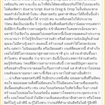
เหมือนกัน เพราะฉะนั้น อะไรที่มันได้พลเหมือนๆกันก็ใช้ๆไปเถอะครับ
ไม่ต้องฟิคว่า ฉันสาย Script ฉันสาย Drag & Drop ไม่งั้นมันจะพาล
หมดกำลังใจเลิกทำไปซะ เสียดายครับ อุตส่าฟ่าฟันมาได้ถึงขั้นนี้แล้ว
คนที่พ่านขั้นตอนนี้มาได้ จาก20 คน จะเหลือรอดไปได้ประมาณ
10คน คิดเป็นเปอเซ็น ก็ 10 เปอเซ็นที่เหลือครับถือว่าน้อยมากๆแต่ทว่า
ยังมีอีก1เรื่องที่ขวางทางอยู่ครับ 4.ข้าคือเพชรในตมพวกเอ็งจงมาตา
มหาข้าไปเจียรไน สุดยอดไปเลยครับพวกนี้เป็นพวกยอดคนงำประกาย
ประมาณว่า ถ้าไม่รู้จักเป็นการส่วนตัว หรือด้วยความบังเอิญก็แล้วแต่
คุณจะไม่มีทางรู้เลยว่า คนคนนี้ สร้างเกมส์ แถมทำได้โครตเจ๋งเลย
ครับ แต่ทว่า ไม่นิยมออกสื่อ หรือเปิดเผยตัว เกมส์ที่คนพวกนี้ ทำสำเร็จ
เลยไม่ได้มีโอกาสออกมาสู่สายตาประชาชี อุว่ะ แล้วจะทำมันขึ้นมา
ทำไมฟระ คำตอบคือ ว่าง ฆ่าเวลา อันนี้เป็นประสพการ์ส่วนตัวครับ
ผมรู้จักกับคน 1คนที่มีความสามารถระดับนี้ เวลาผมมีปัญหา ผมถาม
หรือขอคำปรึกษาเขาตลอดในเรื่องการทำเกมส์ แต่ ตัวตัวเขาไม่ปล่อย
เกมส์ของเขาออกมา เพราะขี้เกียจ เอาเวลาไปทำอย่างอื่นดีกว่า
.......น่าเสียดายสุดๆครับทีนี้ กับอีกประเภทนึงคือ ปล่อยตามสื่อที่ไม่มีคน
สนใจ พอปล่อยตามสื่อที่ไม่มีคนสนใจ ก็ไม่มีคนสนใจตามชื่อเลยครับ
อันนี้ผมสมุติน่ะครับ เช่น เล่นเว็บบอร์ดของเว็บสัตว์เลี้ยง ก็เอา เกมส์
สร้างเองไปปล่อยในเว็บบอร์ดนั้น ยอดดาวโหลดกระกระจุยกระจาย 1
ครั้ง แถมโหลดไปแล้วไม่มีความเห็นตอบกลับมาอีกต่างหาก หรือโหลด
ผิดก็ไม่รู้ แล้วทีนี่ จะรู้ได้ไงฟระว่าเกมส์ที่ทำมามันดีหรือไม่ดี รู้อีกทีก็