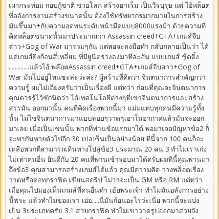
เผากระท่อม กอบกู้ชาติ ช่วยโลก สร้างฮาเร็ม เป็นวีรบุรุษ แต่ ไอ้พล็อต
ที่อลังการงานสร้างขนาดนั้น ต้องใช้ทรัพยากรมากมายในการสร้าง
มันขึ้นมา+กับความอดทนระดับหน้ามืดแบบ8000แรงม้า ด้วยความที่
คิดพล็อตขนาดนั้นมาประมาณว่า Assassin creed+GTA+เกมส์จีบ
สาว+Gog of War มารวมๆกัน แต่พอจะลงมือทำ กลับกลายเป็นว่า ได้
แค่เกมส์ยิงก้อนสี่เหลี่ยม ที่มียูนิตร่วงลงมาทีล่ะอัน แบบเกมส์ ชู้ตติ้ง
..............แล้วไอ้ พล๊อตAssassin creed+GTA+เกมส์จีบสาว+Gog of
War มันไปอยู่ไหนซะล่ะว่ะค่ะ? ผู้สร้างที่คิดว่า จินตนาการสำคัญกว่า
ความรู้ ผมไม่เถียงครับว่าเป็นเรื่องดี แต่ทว่า ก่อนที่คุณจะจินตนาการ
คุณควรรู้ไว้ซักนิดว่า ไอ้เทคโนโลยีต่างๆที่เขาจินตนาการและสร้าง
สรรมัน ออกมานั้น คนที่คิดเรื่องพวกนี้มา แม่มแทบทุกคนมีความรู้ทั้ง
นั้น ไม่ไช่จินตนาการมาแบบลอยๆวาดๆเอาในอากาศแล้วมันจะออก
มาเลย เมื่อเป็นเช่นนั้น พวกที่พ่านข้อแรกมาได้ พอมาเจอปัญหาข้อ2 ก็
จะพากันหายตัวไปอีก 30 เปอเซ็นเป็นอย่างน้อย ทีนี้จาก 100 คนก็จะ
เหลือพวกที่สามารถเดินทางไปสู่ข้อ3 ประมาณ 20 คน 3.ทำไมเราเก่ง
ไม่เท่าคนอื่น ยินดีกับ 20 คนที่พ่านเข้ารอบมาได้ครับผมทีนี้คุณพ่านมา
ถึงข้อ3 คุณสามารถสร้างเกมส์ได้แล้ว คุณมีความคิด วางพล็อตเรื่อง
วาดหรือดอทกราฟิค เขียนสคริป ไม่ว่าจะเป็น GM หรือ RM แต่ทว่า
เมื่อคุณไปมองเห็นเกมส์ที่คนอื่นทำ เฮ้ยพระเจ้า ทำไมมันอลังการอย่าง
นี้ฟระ แล้วทำไมของเรา เอ่อ.....นี่มันก้อนอะไรว่ะเนี่ย พวกนี้จะแบ่ง
เป็น 3ประเภทครับ 3.1 สายกราฟิค ทำไมเขาวาดรูปออกมาสวยจัง