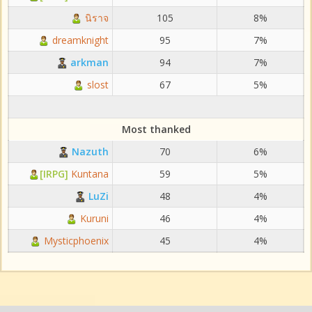
นิราจ
105
8%
dreamknight
95
7%
arkman
94
7%
slost
67
5%
Most thanked
Nazuth
70
6%
[IRPG]
Kuntana
59
5%
LuZi
48
4%
Kuruni
46
4%
Mysticphoenix
45
4%