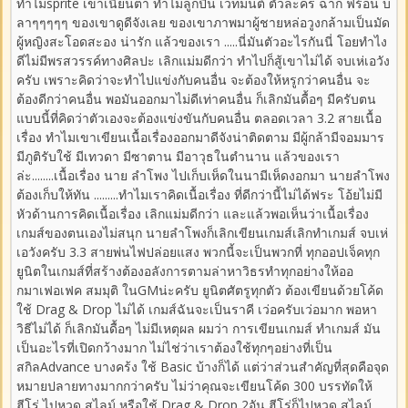
ทำไมsprite เขาเนียนตา ทำไมลูกปืน เวทมนต์ ตัวละคร ฉาก ฟร้อน บ
ลาๆๆๆๆๆ ของเขาดูดีจังเลย ของเขาภาพมาผู้ชายหล่อวูงกล้ามเป็นมัด
ผู้หญิงสะโอดสะอง น่ารัก แล้วของเรา .....นี่มันตัวอะไรกันนี่ โอยทำไง
ดีไม่มีพรสวรรค์ทางศิลปะ เลิกแม่มดีกว่า ทำไปก็สู้เขาไม่ได้ จบเห่เอวัง
ครับ เพราะคิดว่าจะทำไปแข่งกับคนอื่น จะต้องให้หรูกว่าคนอื่น จะ
ต้องดีกว่าคนอื่น พอมันออกมาไม่ดีเท่าคนอื่น ก็เลิกมันดื้อๆ มีครับตน
แบบนี้ที่คิดว่าตัวเองจะต้องแข่งขันกับคนอื่น ตลอดเวลา 3.2 สายเนื้อ
เรื่อง ทำไมเขาเขียนเนื้อเรื่องออกมาดีจังน่าติดตาม มีผู้กล้ามีจอมมาร
มีภูติรับใช้ มีเทวดา มีซาตาน มีอาวุธในตำนาน แล้วของเรา
ล่ะ........เนื้อเรื่อง นาย ลำโพง ไปเก็บเห็ดในนามีเห็ดงอกมา นายลำโพง
ต้องเก็บให้ทัน .........ทำไมเราคิดเนื้อเรื่อง ที่ดีกว่านี้ไม่ได้ฟระ โอ้ยไม่มี
หัวด้านการคิดเนื้อเรื่อง เลิกแม่มดีกว่า และแล้วพอเห็นว่าเนื้อเรื่อง
เกมส์ของตนเองไม่สนุก นายลำโพงก็เลิกเขียนเกมส์เลิกทำเกมส์ จบเห่
เอวังครับ 3.3 สายพ่นไฟปล่อยแสง พวกนี้จะเป็นพวกที่ ทุกออปเจ็คทุก
ยูนิตในเกมส์ที่สร้างต้องอลังการตามล่าหาวิธรทำทุกอย่างให้ออ
กมาเฟอเฟค สมมุติ ในGMน่ะครับ ยูนิตศัตรูทุกตัว ต้องเขียนด้วยโค้ด
ใช้ Drag & Drop ไม่ได้ เกมส์ฉันจะเป็นราคี เว่อครับเว่อมาก พอหา
วิธีไม่ได้ ก็เลิกมันดื้อๆ ไม่มีเหตุผล ผมว่า การเขียนเกมส์ ทำเกมส์ มัน
เป็นอะไรที่เปิดกว้างมาก ไม่ไช่ว่าเราต้องใช้ทุกๆอย่างที่เป็น
สกิลAdvance บางคร้ง ใช้ Basic บ้างก็ได้ แต่ว่าส่วนสำคัญที่สุดคือจุด
หมายปลายทางมากกว่าครับ ไม่ว่าคุณจะเขียนโค้ด 300 บรรทัดให้
ฮีโร่ ไปหวด สไลม์ หรือใช้ Drag & Drop 2อัน ฮีโร่ก็ไปหวด สไลม์