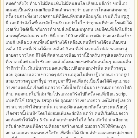
หมดกำลังใจ ทำมาไม่มีคนเล่นไม่มีคนสนใจ เลิกแม่มดีกว่า ขอนี้เอง
ผมเคยเป็นครับ เคยเกือบเลิกแล้วเพราะว่า ยอดดาวโหลดถล่มทลาย 1
ครั้ง จนกระทั้ง มาเจอสถานที่ที่มีตนที่ชอบเหมือนๆกัน เช่นที่เว็บ irpg
นี่ เลยมีกำลังใจขึ้นมาอักโขครับ แต่ว่าไม่ไช่ว่าทุกคนที่ทำจะโชคดี ได้
เจอเว็บ ไซด์เกี่ยวกับการทำเกมส์เหมือนผมทุกคน เลยมีคนที่เลิกไปด้วย
สาเหตุนี้พอสมควร ครับ ทีนี้ จาก 100 คนที่มีความคิดว่าจะลงมือสร้าง
เกมส์ เหลือ 50 คนที่ลงมือสร้างได้ เหลือ20คนที่สร้างได้จนเกือบจบ
เหลือ 10 คนที่สร้างได้จบ เหลือ4-5คน ที่สร้างจบแล้วปล่อยออกมาสู่
สายตาชาวโลก ดีไม่ดี สัดส่วนอาจน้อยกว่านี้อีกครับ สรุปเลยครับ การ
ที่เราลงมือทำอะไรซักอย่างแล้วต้องคอยแข่งขันกับคนอื่นๆ มองคนอื่น
ว่าดีกว่านั้น มันเป็นการมองแค่เพียงเปลือกนอกเท่านั้น คนที่วาดรูป
สวย คุณมองแค่ว่าเขาวาดรูปสวย แต่คุณไม่มีทางรู้ว่าก่อนจะวาดรูป
สวยเขาวาดรูปมากี่รูป วาดรูปมากี่ปี คนที่แต่งเนื้อเรื่องได้ดี คุณมาอง
ว่าเขาแต่งเนื้อเรื่องดี แต่กว่าจะได้เนื้อเรื่องนั้นมา เขาหมดปากกาไปกี่
ด้าม หมดสมุดไปกี่เล่ม พิมโปรแกรมเวิร์ดไปกี่ครั้ง คนที่เขียน script
เก่งหรือใช้ Drag & Drop เก่ง คุณมองว่าเขาเก่งกว่า แต่ไม่รับรู้เลยว่า
กว่าเขาจะทำได้ขนาดนั้น เขาลองผิดลองถูกมากี่ครั้ง บางคนเรียนรู้
เรื่องพวกนี้เป็นปีๆโดยไม่ยอมแพ้และย่อท้อ แต่ว่า คนที่เริ่มต้นมองว่า
จะต้องทำให้ได้ใน 3 วัน แล้วสุดท้ายทำไม่ได้ ก็ล้มเลิกไป น่าเสียดาย
ครับสำหรับคนที่มีความคิดอยากสร้างเกมส์ ผมอยากให้ใช้ทักษะทุก
อย่าง และความอดทน+ใจรัก เพื่อที่จะได้ มีเกมส์ทำเองออกมาสู่สายตา