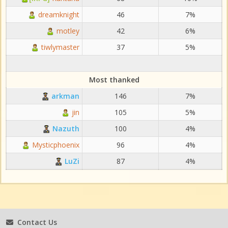
dreamknight
46
7%
motley
42
6%
tiwlymaster
37
5%
Most thanked
arkman
146
7%
jin
105
5%
Nazuth
100
4%
Mysticphoenix
96
4%
LuZi
87
4%
Contact Us