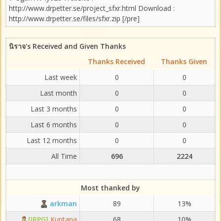
http://www.drpetter.se/project_sfxr.html Download :
http://www.drpetter.se/files/sfxr.zip [/pre]
นิราจ's Received and Given Thanks
Thanks Received
Thanks Given
Last week
0
0
Last month
0
0
Last 3 months
0
0
Last 6 months
0
0
Last 12 months
0
0
All Time
696
2224
Most thanked by
arkman
89
13%
[IRPG]
Kuntana
68
10%