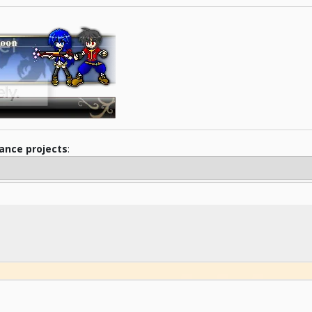
iance projects
: