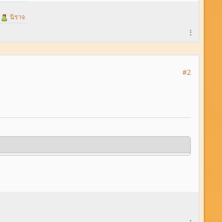
,
นิราจ
#2