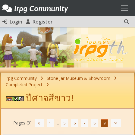
Toggl
irpg Community
Login
Register
irpg Community
Stone Jar Museum & Showroom
Completed Project
ปีศาจสีขาว!
Pages (9):
…
1
5
6
7
8
9