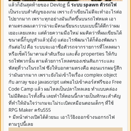
แล้วก็อันสุดท้ายของ Devlog นี้
ระบบ spawn ตัวรถไฟ
เป็นระบบสำคัญของเกม เพราะถ้าเขียนไม่ดีจะทำอะไรต่อ
ไปยากมาก เพราะทุกอย่างมันเกิดขึ้นบนรถไฟหมด เอา
ตามตรงผมเดาว่าน่าจะมีคนเขียนระบบแบบนี้ได้ดีกว่าผม
เยอะเลยแหละ แต่ด้วยความมือใหม่ ผมคิดว่าที่ผมเขียนได้
ขนาดนี้ก็บุญหัวแล้ว(มั้ง) แต่อะไรพัฒนาได้ก็ต้องพัฒนา
กันต่อไป คือ ระบบจะเอาชื่อตัวรถจากรายการที่โหลดมา
หรือเซ็ตไว้มาตามลำดับเรียง และตั้ง properties ให้กับ
รถไฟพวกนั้น ตามด้วยการโหลดของเช่นสัมภาระและ
พัสดุที่วางในรถไฟ ซึ่งให้บอกตามตรงคือ ตอนแรกผมรู้สึก
ว่ามันยากมาก เพราะยังไม่เข้าใจเรื่อง complex object
กับ array ของ javascript แต่พอไปเข้าคอร์สฟรีของ Free
Code Camp แล้ว ผมไหลเป็นปลาไหลเลย ทำแบบคล่อง
ไม่มีติดอะไรทั้งสิ้น เลยทำให้ตอนนี้กลายเป็นทักษะสำคัญ
ที่ทำให้มันใจว่าเกมจะไม่ระเบิดเหมือนตอนเด็กๆ ที่ใช้
RPG Maker ครับ555
+ มีหน้าต่างเปิดได้ด้วยนะ เอาไว้ยิงออกข้างนอกรถไฟ
ตามรูปนี้เลย