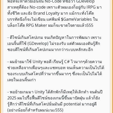
พอที่จะทำด้วยเอนจิ้น No-Code ที่ชื่อว่า GDevelop
สาเหตุที่ต้อง No-code เพราะตัวผมเองก็อยู่กับ IRPG มา
ทั้งชีวิต และยัง Brand Loyalty มาก แม้กระทั่งโค๊ด
บรรทัดนึงก็จะไม่เขียน แค่พิมพ์ $GameVariables ใน
บล็อกโค๊ด RPG Maker ผมก็จะขาดใจตายแล้ว555
- ดีไซน์เกินสโคปเกม จนเกิดปัญหาในการพัฒนา เพราะ
เอนจิ้นที่ใช้ (GDevelop) ไม่รองรับ แต่ตัวผมเองดันรู้สึก
ชอบดีไซน์ที่เกินสโคปเกมมากกว่าระบบหลักสะอีก
- ผมย้ายมาใช้ Unity พอดี เรียนรู้ C# ไวมากๆด้วยความ
ช่วยเหลือจากเพื่อนๆและแชทบอท จนเห็นความเป็นไปได้
ของระบบเกินสโคปที่ว่ามากขึ้นมากๆ ซึ่งจะเป็นไปไม่ได้
เลยในเอนจิ้นเก่า
- พอย้ายเกมมา Unity ได้สักพักก็มีเหตุให้เลิกทำ จนต้นปี
2025 ผมไปรื้อฟื้นดีไซน์ของเกมนี้ขึ้นมาปัดฝุ่น แล้วก็ยัง
รู้สึกว่าดีไซน์ที่เกินสโคปนั่นมันมี potential มากอยู่ดี
(อย่างน้อยก็สำหรับผมน่ะนะ555)