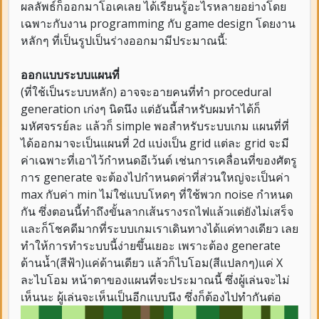
ผลลัพธ์ก็ออกมาโอเคเลย ได้เรียนรู้อะไรหลายอย่างโดย
เฉพาะกับงาน programming กับ game design โดยงาน
หลักๆ ที่เป็นรูปเป็นร่างออกมามีประมาณนี้:
ออกแบบระบบแผนที่
(ที่ใช้เป็นระบบหลัก) อาจจะอายคนที่ทำ procedural
generation เก่งๆ นิดนึง แต่อันนี้สำหรับผมทำได้ก็
มหัศจรรย์ละ แล้วก็ simple พอสำหรับระบบเกม แผนที่ที่
ได้ออกมาจะเป็นแผนที่ 2d แบ่งเป็น grid แต่ละ grid จะมี
ค่าเฉพาะที่เอาไว้กำหนดอีเว้นต์ เช่นการเคลื่อนที่ของศัตรู
การ generate จะต้องไปกำหนดค่าที่ส่วนใหญ่จะเป็นค่า
max กับค่า min ไม่ใช่แบบโหดๆ ที่ใช้พวก noise กำหนด
กัน ซึ่งตอนนี้ทำถึงขั้นลากเส้นรางรถไฟแล้วแต่ยังไม่เสร็จ
และก็โชคดีมากที่ระบบเกมเราเดินทางได้แค่ทางเดียว เลย
ทำให้การทำระบบนี้ง่ายขึ้นเยอะ เพราะต้อง generate
ด้านน้ำ(สีฟ้า)แค่ด้านเดียว แล้วก็ไบโอม(สีแปลกๆ)แค่ X
ละไบโอม หน้าตาของแผนที่จะประมาณนี้ ซึ่งผู้เล่นจะไม่
เห็นนะ ผู้เล่นจะเห็นเป็นอีกแบบนึง ซึ่งก็ต้องไปทำกันต่อ