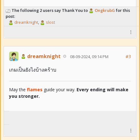
The following 2 users say Thank You to
OngkrubG
for this
post:
dreamknight
,
slost
dreamknight
#3
08-09-2024, 09:14 PM
เกมเป็นยังไงบ้างคร้าบ
May the
flames
guide your way.
Every ending will make
you stronger.