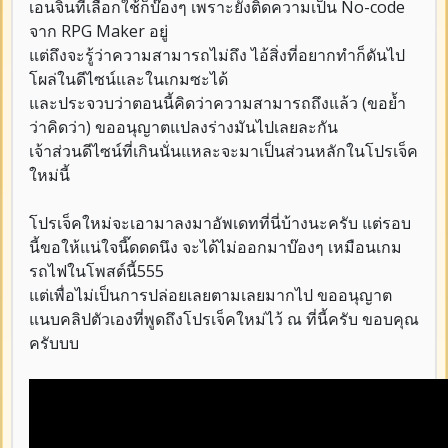
เอนจิ้นที่เลือกใช้ก็บ๊องๆ เพราะยังติดความเป็น No-code
จาก RPG Maker อยู่
แต่ถึงจะรู้ว่าความสามารถไม่ถึง ไอ้สิ่งที่อยากทำก็ดันไป
โผล่ในดีไซน์และในเกมซะได้
และประจวบว่าตอนนี้คิดว่าความสามารถถึงแล้ว (ขอย้ำ
ว่าคิดว่า) ขออนุญาตแปลงร่างมันไปเลยละกัน
เจ้าส่วนดีไซน์ที่เกินนั่นแหละจะมาเป็นส่วนหลักในโปรเจ็ค
ใหม่นี้
โปรเจ็คใหม่จะเอามาลงมาอัพเดทที่นี่บ้างนะครับ แต่รอบ
นี้ขอให้แน่ใจนี๊ดดดนึง จะได้ไม่ออกมาบ๊องๆ เหมือนเกม
รถไฟในโพสต์นี้555
แต่เพื่อไม่เป็นการปล่อยเลยตามเลยมากไป ขออนุญาต
แนบคลิปตัวเองที่พูดถึงโปรเจ็คใหม่ไว้ ณ ที่นี้ครับ ขอบคุณ
ครับบบ