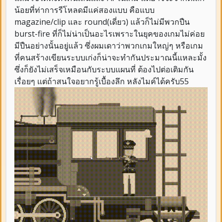
น้อยที่ท่าการรีโหลดมีแค่สองแบบ คือแบบ
magazine/clip และ round(เดี่ยว) แล้วก็ไม่มีพวกปืน
burst-fire ที่ก็ไม่น่าเป็นอะไรเพราะในยุคของเกมไม่ค่อย
มีปืนอย่างนั้นอยู่แล้ว ซึ่งผมเดาว่าพวกเกมใหญ่ๆ หรือเกม
ที่คนสร้างเขียนระบบเก่งก็น่าจะทำกันประมาณนี้แหละมั้ง
ซึ่งก็ยังไม่เสร็จเหมือนกับระบบแผนที่ ต้องไปต่อเติมกัน
เรื่อยๆ แต่ถ้าสนใจอยากรู้เบื้องลึก หลังไมค์ได้ครับ55