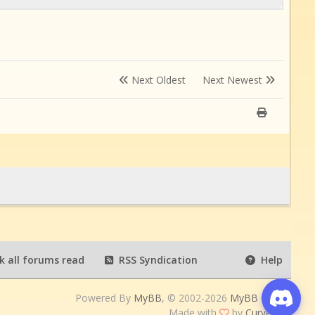
Next Oldest
Next Newest
 all forums read
RSS Syndication
Help
Powered By
MyBB
, © 2002-2026
MyBB Group
.
Made with
by
Curves UI
.