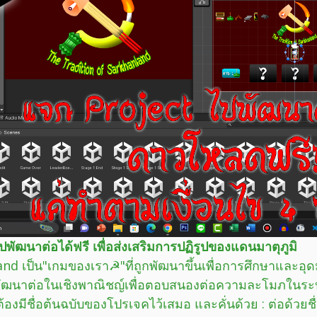
ปพัฒนาต่อได้ฟรี เพื่อส่งเสริมการปฏิรูปของแดนมาตุภูมิ
nd เป็น"เกมของเรา☭"ที่ถูกพัฒนาขึ้นเพื่อการศึกษาและอุด
ปพัฒนาต่อในเชิงพาณิชญ์เพื่อตอบสนองต่อความละโมภในร
่ต้องมีชื่อต้นฉบับของโปรเจคไว้เสมอ และคั่นด้วย : ต่อด้ว