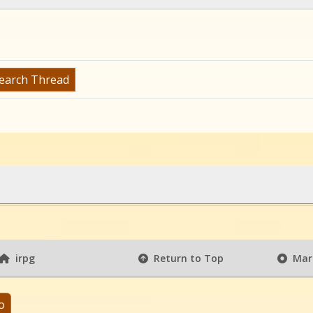
arch Thread
irpg
Return to Top
Mark
o