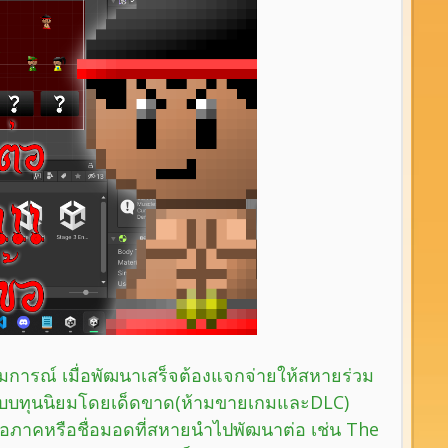
มการณ์ เมื่อพัฒนาเสร็จต้องแจกจ่ายให้สหายร่วม
ะบบทุนนิยมโดยเด็ดขาด(ห้ามขายเกมและDLC)
ยชื่อภาคหรือชื่อมอดที่สหายนำไปพัฒนาต่อ เช่น The