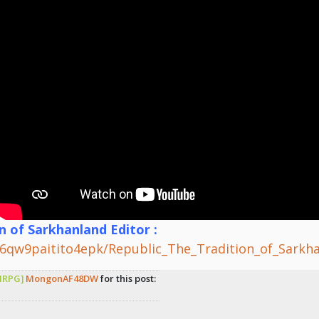
 of Sarkhanland Editor :
/6qw9paitito4epk/Republic_The_Tradition_of_Sarkhan
[IRPG]
MongonAF48DW
for this post: