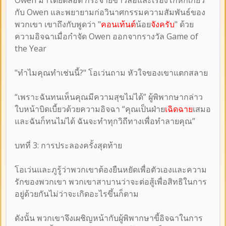
กับ Owen และพยายามก่อวินาศกรรมความสัมพันธ์ของ
พวกเขา เขาถึงกับพูดว่า "
คอนเท้นต์
น้อย
จังครับ
" ด้วย
ความอิจฉาเมื่อกำจัด Owen ออกจากรางวัล Game of
the Year
"ทำไมคุณทำเช่นนี้?" โอเว่นถาม หัวใจของเขาแตกสลาย
“เพราะฉันทนเห็นคุณมีความสุขไม่ได้” ผู้พิพากษากล่าว
ใบหน้าบิดเบี้ยวด้วยความอิจฉา “คุณเป็นฝ่าย
เฉิดฉาย
เสมอ
และฉันก็ทนไม่ได้ ฉันจะทำทุกวิถีทางเพื่อทำลายคุณ”
บทที่ 3: การประลองครั้งสุดท้าย
โอเว่นและภูรู้ว่าพวกเขาต้องยืนหยัดเพื่อตัวเองและความ
รักของพวกเขา พวกเขาสาบานว่าจะต่อสู้เพื่อสิทธิในการ
อยู่ด้วยกันไม่ว่าจะเกิดอะไรขึ้นก็ตาม
ดังนั้น พวกเขาจึงเผชิญหน้ากับผู้พิพากษาขี้อิจฉาในการ