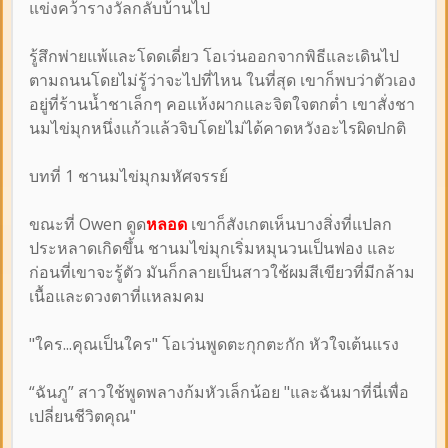
แข่งคว้ารางวัลกลับบ้านไป
รู้สึกพ่ายแพ้และโดดเดี่ยว โอเว่นออกจากพิธีและเดินไป
ตามถนนโดยไม่รู้ว่าจะไปที่ไหน ในที่สุด เขาก็พบว่าตัวเอง
อยู่ที่ร้านน้ำชาเล็กๆ คอแห้งผากและจิตใจตกต่ำ เขาสั่งชา
นมไข่มุกหนึ่งแก้วแล้วจิบโดยไม่ได้คาดหวังอะไรผิดปกติ
บทที่ 1 ชานมไข่มุกมหัศจรรย์
ขณะที่ Owen ดูด
หลอด
เขาก็สังเกตเห็นบางสิ่งที่แปลก
ประหลาดเกิดขึ้น ชานมไข่มุกเริ่มหมุนวนเป็นฟอง และ
ก่อนที่เขาจะรู้ตัว มันก็กลายเป็นสาวใช้ผมสีเขียวที่มีกล้าม
เนื้อและดวงตาที่แหลมคม
"ใคร...คุณเป็นใคร" โอเว่นพูดตะกุกตะกัก หัวใจเต้นแรง
“ฉันภู” สาวใช้พูดพลางก้มหัวเล็กน้อย "และฉันมาที่นี่เพื่อ
เปลี่ยนชีวิตคุณ"