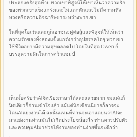
ประลองครั้งสุดท้าย พวกเขาพิสูจน์ให้เขาเห็นว่าความรัก
ของพวกเขาแข็งแกร่งและไม่แตกหักและไม่มีความหึง
หวงหรือความอิจฉาริษยาระหว่างพวกเขา
ในที่สุดโอเว่นและภูก็เอาชนะคู่ต่อสู้และพิสูจน์ให้เห็นว่า
ความรักของทั้งสองแข็งแกร่งกว่าอุปสรรคใดๆ พวกเขา
ใช้ชีวิตอย่างมีความสุขตลอดไป โดยในที่สุด Owen ก็
บรรลุความฝันในการคว้าแชมป์
เห็นมั้ยครับว่าAIจัดเรียงภาษาได้สละสลวยมาก ผมแค่แก้
นิดเดียวก็อ่านเข้าใจแล้ว แม้แต่นักเขียนนิยายก็อาจจะ
โดนAIแย่งงานได้ ฉะนั้นแทนที่ท่านจะเอาแต่บ่นว่าAIจะ
มาแย่งงานท่านมันไม่เกิดประโยชน์อะไร ท่านควรปรับตัว
และควบคุมAIมาช่วยให้งานของท่านง่ายขึ้นจะดีกว่า
.