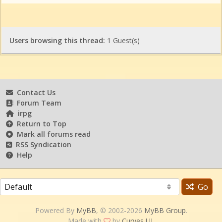
Users browsing this thread:
1 Guest(s)
Contact Us
Forum Team
irpg
Return to Top
Mark all forums read
RSS Syndication
Help
Go
Powered By
MyBB
, © 2002-2026
MyBB Group
.
Made with
by
Curves UI
.