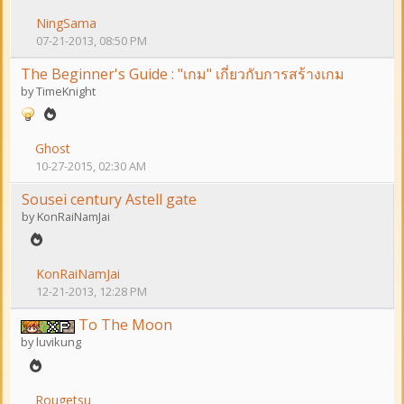
NingSama
07-21-2013, 08:50 PM
The Beginner's Guide : "เกม" เกี่ยวกับการสร้างเกม
by
TimeKnight
Ghost
10-27-2015, 02:30 AM
Sousei century Astell gate
by
KonRaiNamJai
KonRaiNamJai
12-21-2013, 12:28 PM
To The Moon
by
luvikung
Rougetsu